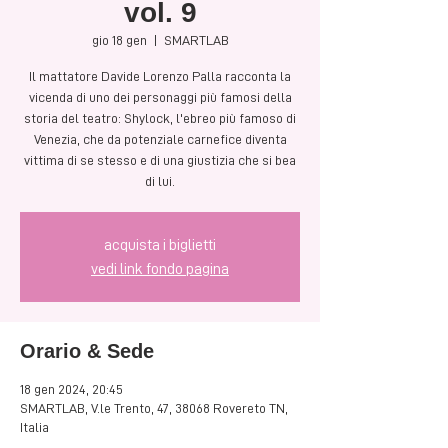
vol. 9
gio 18 gen
  |  
SMARTLAB
Il mattatore Davide Lorenzo Palla racconta la
vicenda di uno dei personaggi più famosi della
storia del teatro: Shylock, l'ebreo più famoso di
Venezia, che da potenziale carnefice diventa
vittima di se stesso e di una giustizia che si bea
di lui.
acquista i biglietti
vedi link fondo pagina
Orario & Sede
18 gen 2024, 20:45
SMARTLAB, V.le Trento, 47, 38068 Rovereto TN,
Italia