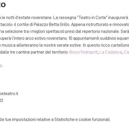
to
le notti d’estate roveretane. La rassegna “Teatro in Corte” inaugurerà un
acolo: il cortile di Palazzo Betta Grillo. Appena ristrutturato e rinnova
 selezione tra i migliori spettacoli presi dal repertorio nazionale. Sarà
erà l’intero arco estivo roveretano: 10 appuntamenti suddivisi equamen
usica allieteranno le nostre serate estive. In questo ricco cartello
dalle tre cantine partner del territorio: 
Bossi Fedrigotti
, 
La Cadalora
, 
Ca
A
eteatro.it 
02 
 tue impostazioni relative a Statistiche e cookie funzionali.