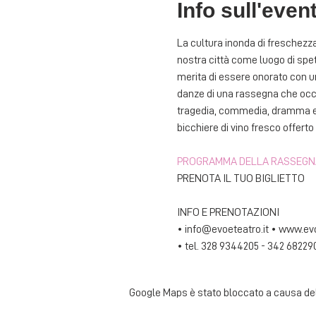
Info sull'even
La cultura inonda di freschezza 
nostra città come luogo di spett
merita di essere onorato con una
danze di una rassegna che occup
tragedia, commedia, dramma e m
bicchiere di vino fresco offerto 
PROGRAMMA DELLA RASSEGN
PRENOTA IL TUO BIGLIETTO
INFO E PRENOTAZIONI
• info@evoeteatro.it • www.evo
• tel. 328 9344205 - 342 68229
Google Maps è stato bloccato a causa delle