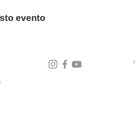
sto evento
E
)