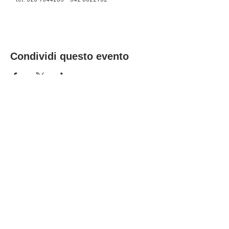
Condividi questo evento
Emanuele Cerra
(Tel):
328 9344205
©
Evoè!Teatro ETS
Sede amministrativa e legale
Via Ferrari 13, 38068 Rovereto (TN)
Partita IVA 02223800224
Codice Fiscale
94038010222
Codice destinatario: KRRH6B9
email:
info@evoeteatro.it