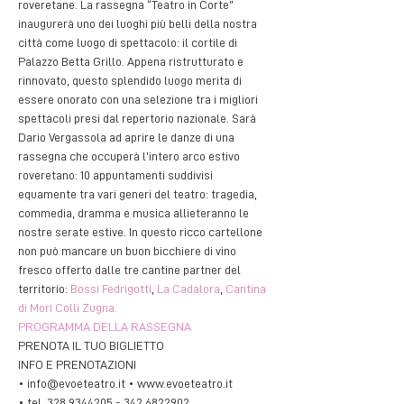
roveretane. La rassegna “Teatro in Corte” 
inaugurerà uno dei luoghi più belli della nostra 
città come luogo di spettacolo: il cortile di 
Palazzo Betta Grillo. Appena ristrutturato e 
rinnovato, questo splendido luogo merita di 
essere onorato con una selezione tra i migliori 
spettacoli presi dal repertorio nazionale. Sarà 
Dario Vergassola ad aprire le danze di una 
rassegna che occuperà l’intero arco estivo 
roveretano: 10 appuntamenti suddivisi 
equamente tra vari generi del teatro: tragedia, 
commedia, dramma e musica allieteranno le 
nostre serate estive. In questo ricco cartellone 
non può mancare un buon bicchiere di vino 
fresco offerto dalle tre cantine partner del 
territorio: 
Bossi Fedrigotti
, 
La Cadalora
, 
Cantina 
di Mori Colli Zugna.
PROGRAMMA DELLA RASSEGNA
PRENOTA IL TUO BIGLIETTO
INFO E PRENOTAZIONI
• info@evoeteatro.it • www.evoeteatro.it 
• tel. 328 9344205 - 342 6822902 