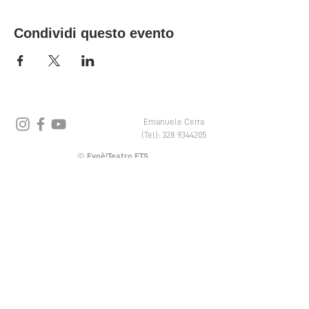
Condividi questo evento
Emanuele Cerra
(Tel):
328 9344205
©
Evoè!Teatro ETS
Sede amministrativa e legale
Via Ferrari 13, 38068 Rovereto (TN)
Partita IVA 02223800224
Codice Fiscale
94038010222
Codice destinatario: KRRH6B9
email:
info@evoeteatro.it
pec:
evoeteatro@pec.it
Privacy Policy
Cookies
Trasparenza