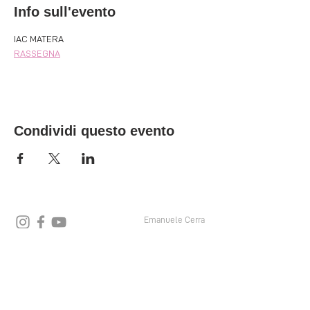
Info sull'evento
IAC MATERA
RASSEGNA
Condividi questo evento
Emanuele Cerra
(Tel):
328 9344205
©
Evoè!Teatro ETS
Sede amministrativa e legale
Via Ferrari 13, 38068 Rovereto (TN)
Partita IVA 02223800224