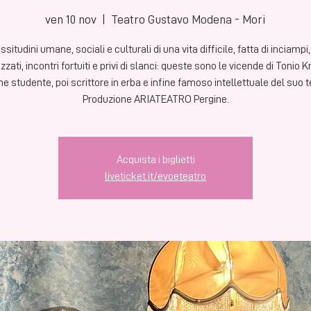
ven 10 nov
  |  
Teatro Gustavo Modena - Mori
issitudini umane, sociali e culturali di una vita difficile, fatta di inciampi
zati, incontri fortuiti e privi di slanci: queste sono le vicende di Tonio K
ne studente, poi scrittore in erba e infine famoso intellettuale del suo 
Produzione ARIATEATRO Pergine.
Acquista i biglietti
liveticket.it/evoeteatro