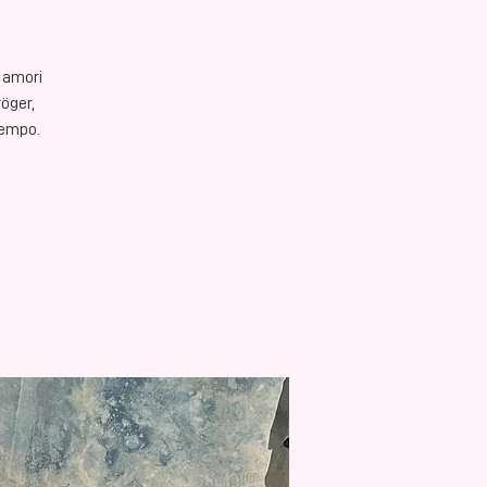
, amori
röger,
tempo.