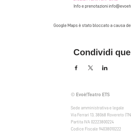
Info e prenotazioni info@evoet
Google Maps è stato bloccato a causa delle
Condividi que
©
Evoè!Teatro ETS
Sede amministrativa e legale
Via Ferrari 13, 38068 Rovereto (TN
Partita IVA 02223800224
Codice Fiscale 94038010222