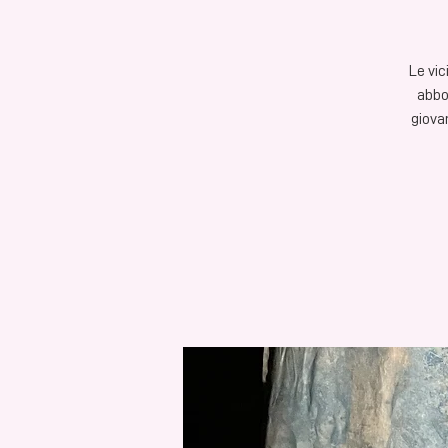
Le vic
abboz
giova