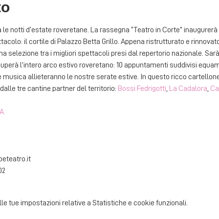
to
le notti d’estate roveretane. La rassegna “Teatro in Corte” inaugurerà un
acolo: il cortile di Palazzo Betta Grillo. Appena ristrutturato e rinnova
 selezione tra i migliori spettacoli presi dal repertorio nazionale. Sarà
erà l’intero arco estivo roveretano: 10 appuntamenti suddivisi equamen
usica allieteranno le nostre serate estive. In questo ricco cartello
dalle tre cantine partner del territorio: 
Bossi Fedrigotti
, 
La Cadalora
, 
Ca
A
eteatro.it 
02 
 tue impostazioni relative a Statistiche e cookie funzionali.