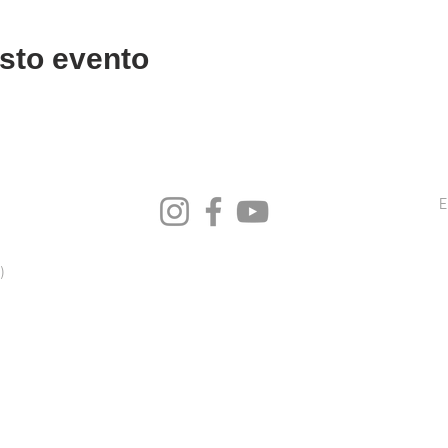
sto evento
E
)