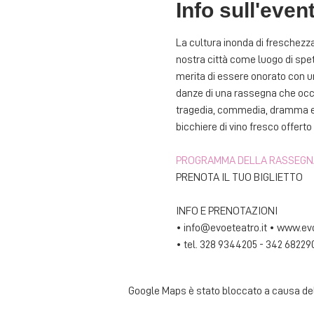
Info sull'even
La cultura inonda di freschezza 
nostra città come luogo di spett
merita di essere onorato con una
danze di una rassegna che occup
tragedia, commedia, dramma e m
bicchiere di vino fresco offerto 
PROGRAMMA DELLA RASSEGN
PRENOTA IL TUO BIGLIETTO
INFO E PRENOTAZIONI
• info@evoeteatro.it • www.evo
• tel. 328 9344205 - 342 68229
Google Maps è stato bloccato a causa delle